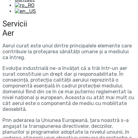
Servicii
Aer
Aerul curat este unul dintre principalele elemente care
contribuie la protejarea sănătății umane și a mediului
ca întreg.
Evoluția industrială ne-a învățat că a trăi într-un aer
curat constituie un drept dar și responsabilitate. În
consecință, protecția calității aerului reprezintă o
componentă esențială în cadrul protecției mediului,
domeniul fiind din ce în ce mai puternic reglementat la
nivel național și european. Aceasta cu atât mai mult cu
cât aerul este o componentă de mediu cu mobilitate
deosebită.
Prin aderarea la Uniunea Europeană, țara noastră s-a
angajat la transpunerea directivelor, deciziilor,
planurilor și programelor adoptate la nivelul uniunii, în
vederea atingerii unor obiective comune de protecție a