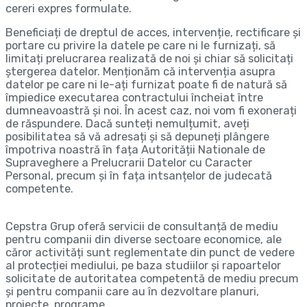
cereri expres formulate.
Beneficiați de dreptul de acces, intervenție, rectificare și
portare cu privire la datele pe care ni le furnizați, să
limitați prelucrarea realizată de noi și chiar să solicitați
ștergerea datelor. Menționăm că intervenția asupra
datelor pe care ni le-ați furnizat poate fi de natură să
împiedice executarea contractului încheiat între
dumneavoastră și noi. În acest caz, noi vom fi exonerați
de răspundere. Dacă sunteți nemulțumit, aveți
posibilitatea să vă adresați și să depuneți plângere
împotriva noastră în fața Autorității Nationale de
Supraveghere a Prelucrarii Datelor cu Caracter
Personal, precum și în fața intsanțelor de judecată
competente.
Cepstra Grup oferă servicii de consultanță de mediu
pentru companii din diverse sectoare economice, ale
căror activități sunt reglementate din punct de vedere
al protecției mediului, pe baza studiilor și rapoartelor
solicitate de autoritatea competentă de mediu precum
și pentru companii care au în dezvoltare planuri,
proiecte, programe.