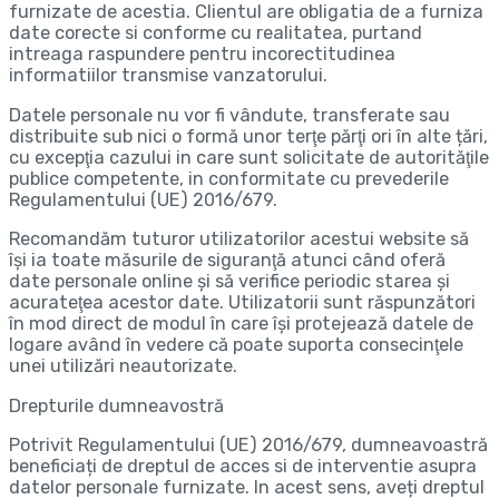
furnizate de acestia. Clientul are obligatia de a furniza
date corecte si conforme cu realitatea, purtand
intreaga raspundere pentru incorectitudinea
informatiilor transmise vanzatorului.
Datele personale nu vor fi vândute, transferate sau
distribuite sub nici o formă unor terţe părţi ori în alte țări,
cu excepţia cazului in care sunt solicitate de autorităţile
publice competente, in conformitate cu prevederile
Regulamentului (UE) 2016/679.
Recomandăm tuturor utilizatorilor acestui website să
îşi ia toate măsurile de siguranţă atunci când oferă
date personale online şi să verifice periodic starea şi
acurateţea acestor date. Utilizatorii sunt răspunzători
în mod direct de modul în care îşi protejează datele de
logare având în vedere că poate suporta consecinţele
unei utilizări neautorizate.
Drepturile dumneavostră
Potrivit Regulamentului (UE) 2016/679, dumneavoastră
beneficiați de dreptul de acces si de interventie asupra
datelor personale furnizate. In acest sens, aveți dreptul