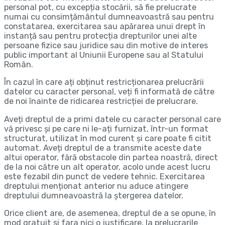
personal pot, cu excepția stocării, să fie prelucrate
numai cu consimțământul dumneavoastră sau pentru
constatarea, exercitarea sau apărarea unui drept în
instanță sau pentru protecția drepturilor unei alte
persoane fizice sau juridice sau din motive de interes
public important al Uniunii Europene sau al Statului
Român.
În cazul în care ați obținut restricționarea prelucrării
datelor cu caracter personal, veți fi informată de către
de noi înainte de ridicarea restricției de prelucrare.
Aveți dreptul de a primi datele cu caracter personal care
vă privesc și pe care ni le-ați furnizat, într-un format
structurat, utilizat în mod curent și care poate fi citit
automat. Aveți dreptul de a transmite aceste date
altui operator, fără obstacole din partea noastră, direct
de la noi către un alt operator, acolo unde acest lucru
este fezabil din punct de vedere tehnic. Exercitarea
dreptului menționat anterior nu aduce atingere
dreptului dumneavoastră la ștergerea datelor.
Orice client are, de asemenea, dreptul de a se opune, în
mod gratuit si fara nici o justificare, la prelucrarile