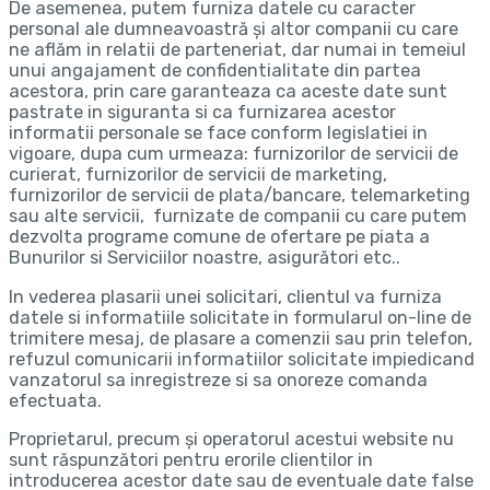
De asemenea, putem furniza datele cu caracter
personal ale dumneavoastră și altor companii cu care
ne aflăm in relatii de parteneriat, dar numai in temeiul
unui angajament de confidentialitate din partea
acestora, prin care garanteaza ca aceste date sunt
pastrate in siguranta si ca furnizarea acestor
informatii personale se face conform legislatiei in
vigoare, dupa cum urmeaza: furnizorilor de servicii de
curierat, furnizorilor de servicii de marketing,
furnizorilor de servicii de plata/bancare, telemarketing
sau alte servicii, furnizate de companii cu care putem
dezvolta programe comune de ofertare pe piata a
Bunurilor si Serviciilor noastre, asigurători etc..
In vederea plasarii unei solicitari, clientul va furniza
datele si informatiile solicitate in formularul on-line de
trimitere mesaj, de plasare a comenzii sau prin telefon,
refuzul comunicarii informatiilor solicitate impiedicand
vanzatorul sa inregistreze si sa onoreze comanda
efectuata.
Proprietarul, precum şi operatorul acestui website nu
sunt răspunzători pentru erorile clientilor in
introducerea acestor date sau de eventuale date false