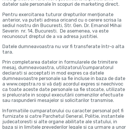
datelor sale personale în scopuri de marketing direct.
Pentru exercitarea tuturor drepturilor menționate
anterior, va puteti adresa oricand cu o cerere scrisa la
sediul nostru din Bucuresti, Str. Gen. Dr. Emanoil Mihai
Severin nr. 14, Bucuresti. De asemenea, va este
recunoscut dreptul de a va adresa justitiei.
Datele dumneavoastra nu vor fi transferate într-o alta
tara.
Prin completarea datelor in formularele de trimitere
mesaj, dumneavoastra, utilizatorul/cumparatorul
declarati si acceptati in mod expres ca datele
dumneavoastre personale sa fie incluse in baza de date
a www.cepstra.ro si vă dați acordul expres si neechivoc
ca toate aceste date personale sa fie stocate, utilizate
si prelucrate in scopul executării comenzilor efectuate
sau raspunderii mesajelor si solicitarilor transmise.
Informatiile cumparatorului cu caracter personal pot fi
furnizate si catre Parchetul General, Politie, instantele
judecatoresti si alte organe abilitate ale statului, in
baza si in limitele prevederilor legale si ca urmare a unor