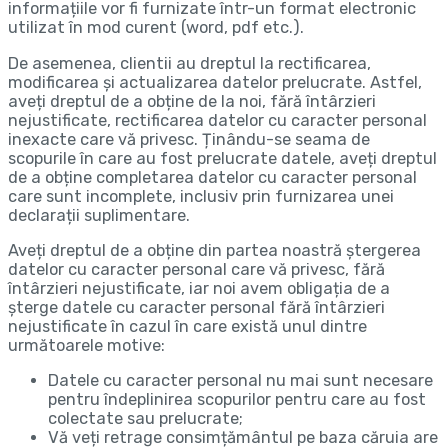
informațiile vor fi furnizate într-un format electronic
utilizat în mod curent (word, pdf etc.).
De asemenea, clientii au dreptul la rectificarea,
modificarea și actualizarea datelor prelucrate. Astfel,
aveți dreptul de a obține de la noi, fără întârzieri
nejustificate, rectificarea datelor cu caracter personal
inexacte care vă privesc. Ținându-se seama de
scopurile în care au fost prelucrate datele, aveți dreptul
de a obține completarea datelor cu caracter personal
care sunt incomplete, inclusiv prin furnizarea unei
declarații suplimentare.
Aveți dreptul de a obține din partea noastră ștergerea
datelor cu caracter personal care vă privesc, fără
întârzieri nejustificate, iar noi avem obligația de a
șterge datele cu caracter personal fără întârzieri
nejustificate în cazul în care există unul dintre
următoarele motive:
Datele cu caracter personal nu mai sunt necesare
pentru îndeplinirea scopurilor pentru care au fost
colectate sau prelucrate;
Vă veți retrage consimțământul pe baza căruia are