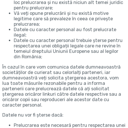
loc prelucrarea și nu există niciun alt temei juridic
pentru prelucrare;
Vă veți opune prelucrării și nu există motive
legitime care să prevaleze în ceea ce privește
prelucrarea;
Datele cu caracter personal au fost prelucrate
ilegal;
Datele cu caracter personal trebuie șterse pentru
respectarea unei obligații legale care ne revine în
temeiul dreptului Uniunii Europene sau al legilor
din România;
În cazul în care vom comunica datele dumneavoastră
societăților de curierat sau celorlalți parteneri, iar
dumneavoastră veți solicita ștergerea acestora, vom
lua toate măsurile rezonabile pentru a informa
partenerii care prelucrează datele că ați solicitat
ștergerea oricăror linkuri către datele respective sau a
oricăror copii sau reproduceri ale acestor date cu
caracter personal.
Datele nu vor fi șterse dacă:
Prelucrarea este necesară pentru respectarea unei