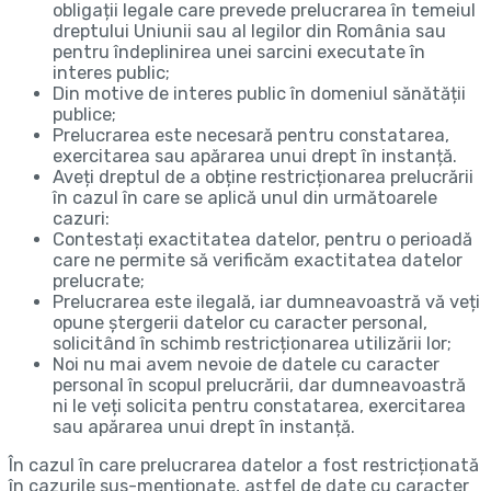
obligații legale care prevede prelucrarea în temeiul
dreptului Uniunii sau al legilor din România sau
pentru îndeplinirea unei sarcini executate în
interes public;
Din motive de interes public în domeniul sănătății
publice;
Prelucrarea este necesară pentru constatarea,
exercitarea sau apărarea unui drept în instanță.
Aveți dreptul de a obține restricționarea prelucrării
în cazul în care se aplică unul din următoarele
cazuri:
Contestați exactitatea datelor, pentru o perioadă
care ne permite să verificăm exactitatea datelor
prelucrate;
Prelucrarea este ilegală, iar dumneavoastră vă veți
opune ștergerii datelor cu caracter personal,
solicitând în schimb restricționarea utilizării lor;
Noi nu mai avem nevoie de datele cu caracter
personal în scopul prelucrării, dar dumneavoastră
ni le veți solicita pentru constatarea, exercitarea
sau apărarea unui drept în instanță.
În cazul în care prelucrarea datelor a fost restricționată
în cazurile sus-menționate, astfel de date cu caracter